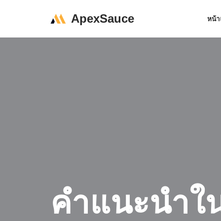
ApexSauce
หน้
Skip
to
content
คำแนะนำในก